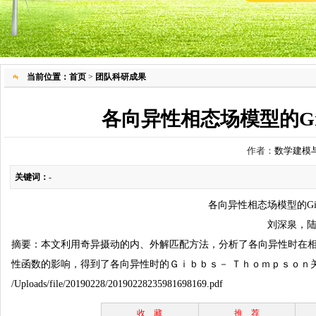
当前位置：
首页
>
团队科研成果
各向异性相态场模型的Gibb
作者：
数学建模
关键词：
-
各向异性相态场模型的
G
刘深泉，
摘要：本文利用奇异摄动的内、外解匹配方法，分析了各向异性时在
性函数的影响，得到了各向异性时的Ｇｉｂｂｓ－
Ｔｈｏｍｐｓｏｎ
/Uploads/file/20190228/20190228235981698169.pdf
收 藏
推 荐