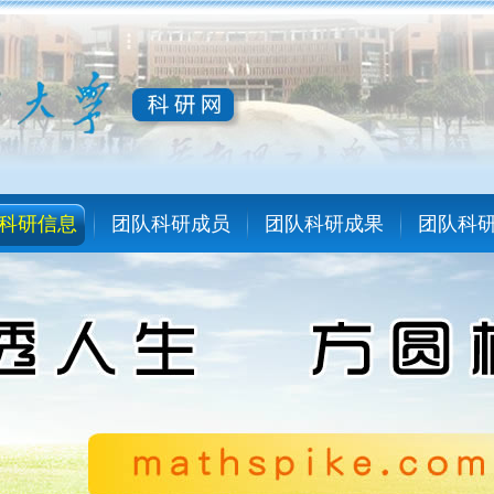
科研信息
团队科研成员
团队科研成果
团队科