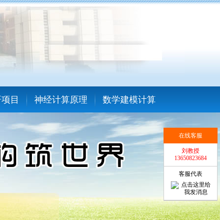
研项目
神经计算原理
数学建模计算
在线客服
刘教授
13650823684
客服代表