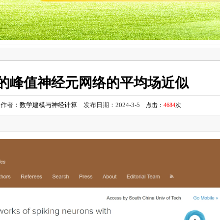
的峰值神经元网络的平均场近似
作者：
数学建模与神经计算
发布日期：2024-3-5
点击：
4684
次