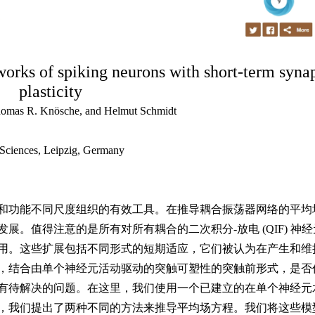
works of spiking neurons
with short-term synap
plasticity
homas R. Knösche, and Helmut Schmidt
 Sciences, Leipzig, Germany
和功能不同尺度组织的有效工具。在推导耦合振荡器网络的平均
。值得注意的是所有对所有耦合的二次积分-放电 (QIF) 神经
用。这些扩展包括不同形式的短期适应，它们被认为在产生和维
，结合由单个神经元活动驱动的突触可塑性的突触前形式，是否
有待解决的问题。在这里，我们使用一个已建立的在单个神经元
，我们提出了两种不同的方法来推导平均场方程。我们将这些模