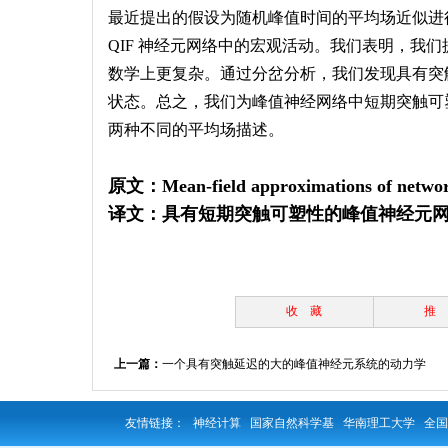
最近提出的假设为随机峰值时间的平均场近似进
QIF 神经元网络中的宏观活动。我们表明，我
数学上更复杂。通过分岔分析，我们发现具有突触
状态。总之，我们为峰值神经网络中短期突触可
两种不同的平均场描述。
原文：
Mean-field approximations of network
译文：
具有短期突触可塑性的峰值神经元
收 藏
推 
上一篇：
一个具有突触延迟的大的峰值神经元系统的动力学
友情链接：
神经计算
国家自然科学基
华南理工大学
全国