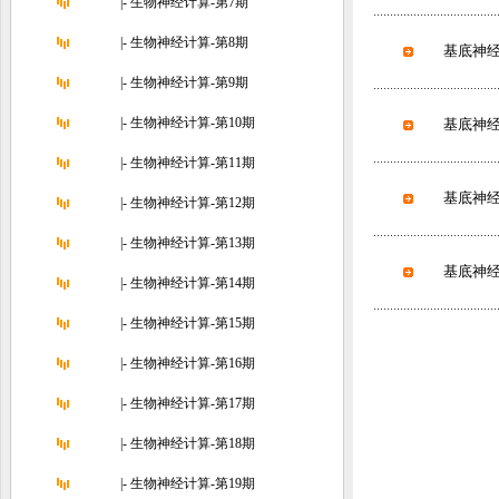
|-
生物神经计算-第7期
|-
生物神经计算-第8期
基底神
|-
生物神经计算-第9期
|-
生物神经计算-第10期
基底神
|-
生物神经计算-第11期
基底神经
|-
生物神经计算-第12期
|-
生物神经计算-第13期
基底神
|-
生物神经计算-第14期
|-
生物神经计算-第15期
|-
生物神经计算-第16期
|-
生物神经计算-第17期
|-
生物神经计算-第18期
|-
生物神经计算-第19期