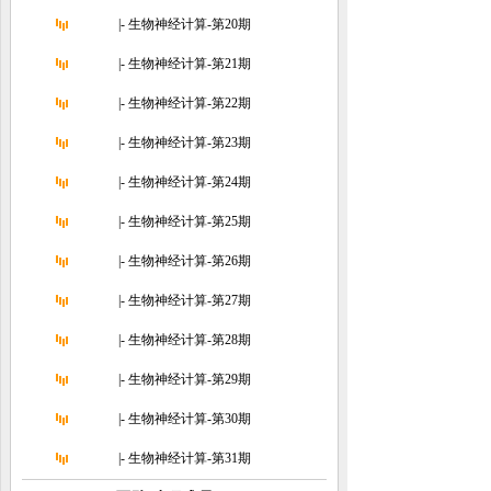
|-
生物神经计算-第20期
|-
生物神经计算-第21期
|-
生物神经计算-第22期
|-
生物神经计算-第23期
|-
生物神经计算-第24期
|-
生物神经计算-第25期
|-
生物神经计算-第26期
|-
生物神经计算-第27期
|-
生物神经计算-第28期
|-
生物神经计算-第29期
|-
生物神经计算-第30期
|-
生物神经计算-第31期