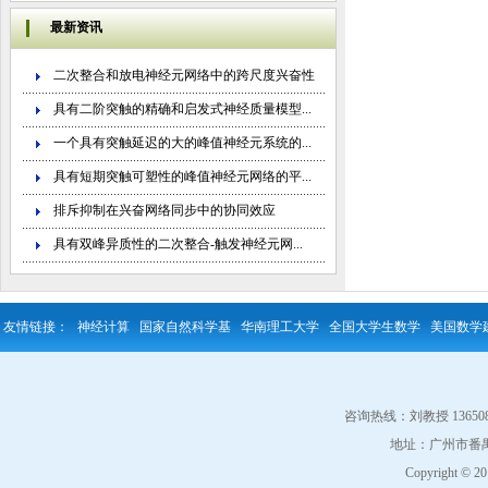
最新资讯
二次整合和放电神经元网络中的跨尺度兴奋性
具有二阶突触的精确和启发式神经质量模型...
一个具有突触延迟的大的峰值神经元系统的...
具有短期突触可塑性的峰值神经元网络的平...
排斥抑制在兴奋网络同步中的协同效应
具有双峰异质性的二次整合-触发神经元网...
友情链接：
神经计算
国家自然科学基
华南理工大学
全国大学生数学
美国数学
咨询热线：刘教授 13650823
地址：广州市番禺
Copyright © 2